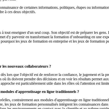
nnaissance de certaines informations, politiques, étapes ou informations
dre à ces deux objectifs.
 à tout enseigner d'un seul coup. Son objectif est de préparer les gens. 
met d'y parvenir en transformant la formation d’onboarding en une expé
t pourquoi les jeux de formation en entreprise et les jeux de formation 
er les nouveaux collaborateurs ?
dès lors que l'objectif est de renforcer la confiance, le jugement et la
es où ils doivent prendre des décisions et en voir les résultats permet au
pproche est particulièrement utile dans les rôles où l'attention est limité
s modules d'apprentissage en ligne traditionnels ?
l réelles, contrairement aux modules d'apprentissage en ligne traditionne
e, les jeux de formation personnalisés intègrent les connaissances dans 
 dans les environnements en contact avec la clientèle et au rythme rapide