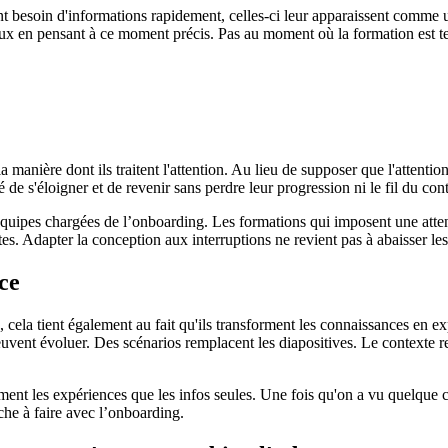
 ont besoin d'informations rapidement, celles-ci leur apparaissent comme
 jeux en pensant à ce moment précis. Pas au moment où la formation est 
manière dont ils traitent l'attention. Au lieu de supposer que l'attention
é de s'éloigner et de revenir sans perdre leur progression ni le fil du con
es équipes chargées de l’onboarding. Les formations qui imposent une atte
es. Adapter la conception aux interruptions ne revient pas à abaisser les 
ce
, cela tient également au fait qu'ils transforment les connaissances en e
uvent évoluer. Des scénarios remplacent les diapositives. Le contexte re
ment les expériences que les infos seules. Une fois qu'on a vu quelque c
che à faire avec l’onboarding.