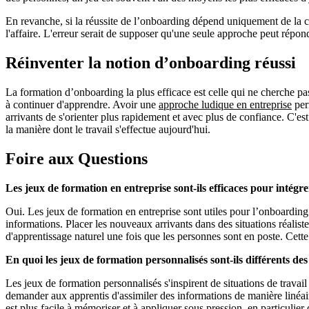
En revanche, si la réussite de l’onboarding dépend uniquement de la co
l'affaire. L'erreur serait de supposer qu'une seule approche peut répon
Réinventer la notion d’onboarding réussi
La formation d’onboarding la plus efficace est celle qui ne cherche pas
à continuer d'apprendre. Avoir une
approche ludique en entreprise
per
arrivants de s'orienter plus rapidement et avec plus de confiance. C'es
la manière dont le travail s'effectue aujourd'hui.
Foire aux Questions
Les jeux de formation en entreprise sont-ils efficaces pour intégr
Oui. Les jeux de formation en entreprise sont utiles pour l’onboarding 
informations. Placer les nouveaux arrivants dans des situations réalist
d'apprentissage naturel une fois que les personnes sont en poste. Cette a
En quoi les jeux de formation personnalisés sont-ils différents de
Les jeux de formation personnalisés s'inspirent de situations de travai
demander aux apprentis d'assimiler des informations de manière linéair
est plus facile à mémoriser et à appliquer sous pression, en particulier