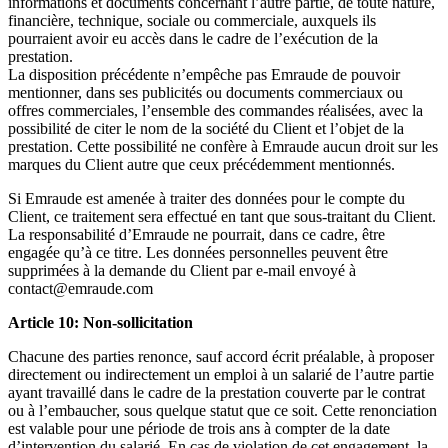
informations et documents concernant l’autre partie, de toute nature,
financière, technique, sociale ou commerciale, auxquels ils
pourraient avoir eu accès dans le cadre de l’exécution de la
prestation.
La disposition précédente n’empêche pas Emraude de pouvoir
mentionner, dans ses publicités ou documents commerciaux ou
offres commerciales, l’ensemble des commandes réalisées, avec la
possibilité de citer le nom de la société du Client et l’objet de la
prestation. Cette possibilité ne confère à Emraude aucun droit sur les
marques du Client autre que ceux précédemment mentionnés.
Si Emraude est amenée à traiter des données pour le compte du
Client, ce traitement sera effectué en tant que sous-traitant du Client.
La responsabilité d’Emraude ne pourrait, dans ce cadre, être
engagée qu’à ce titre. Les données personnelles peuvent être
supprimées à la demande du Client par e-mail envoyé à
contact@emraude.com
Article 10: Non-sollicitation
Chacune des parties renonce, sauf accord écrit préalable, à proposer
directement ou indirectement un emploi à un salarié de l’autre partie
ayant travaillé dans le cadre de la prestation couverte par le contrat
ou à l’embaucher, sous quelque statut que ce soit. Cette renonciation
est valable pour une période de trois ans à compter de la date
d’intervention du salarié. En cas de violation de cet engagement, la