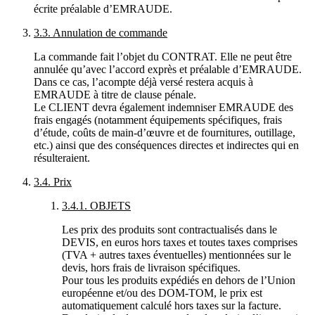
écrite préalable d’
EMRAUDE
.
3.3.
Annulation de commande
La commande fait l’objet du
CONTRAT
. Elle ne peut être
annulée qu’avec l’accord exprès et préalable d’
EMRAUDE
.
Dans ce cas, l’acompte déjà versé restera acquis à
EMRAUDE
à titre de clause pénale.
Le
CLIENT
devra également indemniser
EMRAUDE
des
frais engagés (notamment équipements spécifiques, frais
d’étude, coûts de main-d’œuvre et de fournitures, outillage,
etc.) ainsi que des conséquences directes et indirectes qui en
résulteraient.
3.4. Prix
3.4.1. OBJETS
Les prix des produits sont contractualisés dans le
DEVIS
, en euros hors taxes et toutes taxes comprises
(TVA + autres taxes éventuelles) mentionnées sur le
devis, hors frais de livraison spécifiques.
Pour tous les produits expédiés en dehors de l’Union
européenne et/ou des DOM-TOM, le prix est
automatiquement calculé hors taxes sur la facture.