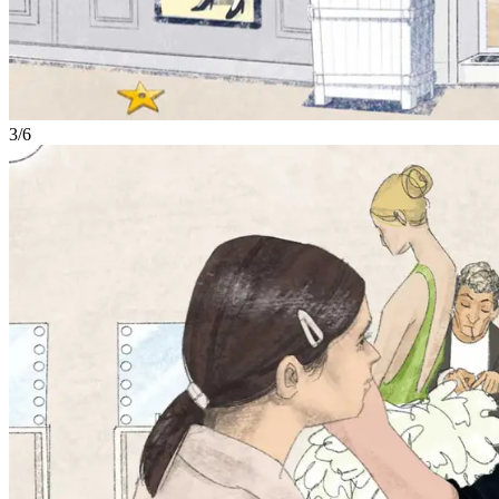
3
/
6