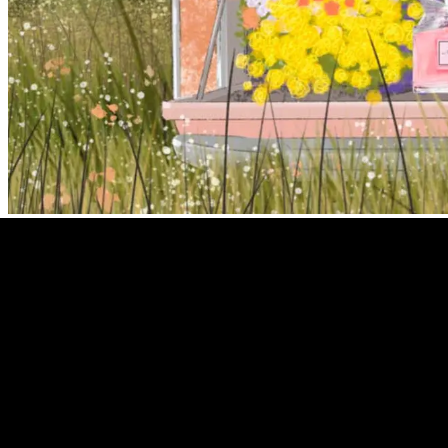
→
Retour à la galerie
4
/
6