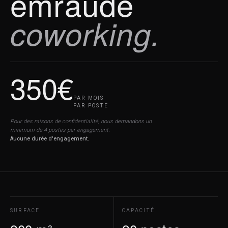
emraude
coworking.
350€
PAR MOIS
PAR POSTE
Pour des raisons de confidentialité, nous demandons un
minimum de 4 postes par engagement.
Aucune durée d'engagement.
SURFACE
CAPACITÉ